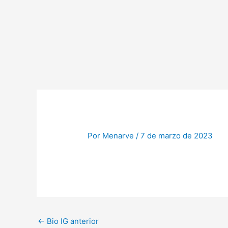
Ir
al
contenido
Por
Menarve
/
7 de marzo de 2023
←
Bio IG anterior